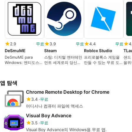
2.9
무료
3.9
무료
4.4
무료
4
DeSmuME
Steam
Roblox Studio
TLa
DeSmuME para
스팀: 디지털 엔터테인
프리로블록스 게임을
샌드
Windows: 엔티도스를
먼트 세계로의 당신의
만들 수 있는 무료 도구
을위
컴퓨터로 가져오는 시
문입니다.
입니다.
뮬레이터
앱 탐색
Chrome Remote Desktop for Chrome
3.4
무료
어디서나 컴퓨터 파일에 액세스
Visual Boy Advance
3.5
무료
Visual Boy Advance의 Windows용 무료 앱.