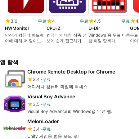
3.6
무료
4
무료
4.5
무료
4
HWMonitor
CPU-Z
Q-Dir
GOM
당신의 컴퓨터 하드웨
컴퓨터에 대한 심층 정
Windows 용 무료 다중
무료
어에 대해 더 알아보세
보에 쉽게 접근하기
창 파일 탐색기
이어
요
앱 탐색
Chrome Remote Desktop for Chrome
3.4
무료
어디서나 컴퓨터 파일에 액세스
Visual Boy Advance
3.5
무료
Visual Boy Advance의 Windows용 무료 앱.
MelonLoader
3.4
무료
Unity 게임용 범용 모드 로더